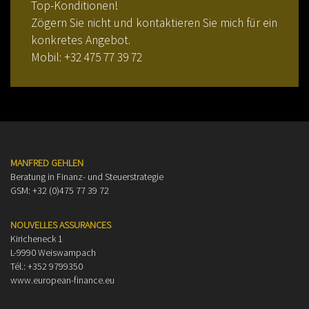
Top-Konditionen!
Zögern Sie nicht und kontaktieren Sie mich für ein
konkretes Angebot.
Mobil: +32 475 77 39 72
MANFRED GEHLEN
Beratung in Finanz- und Steuerstrategie
GSM: +32 (0)475 77 39 72
NOUVELLES ASSURANCES
Kiricheneck 1
L-9990 Weiswampach
Tél.: +352 9799350
www.european-finance.eu