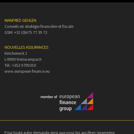
MANFRED GEHLEN
Conseils en stratégie financière et fiscale
GSM: +32 (0)475 77 39 72
NOUVELLES ASSURANCES
Kiricheneck 1
L-9990 Weiswampach
Tél.: +352 9799350
www.european-finance.eu
Pour toute autre demande ainsi que pour les ancêtres (exemples: